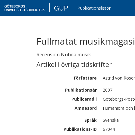
GUP
Publikationslistor
Fullmatat musikmagas
Recension Nutida musik
Artikel i övriga tidskrifter
Författare
Astrid von
Rose
Publikationsår
2007
Publicerad i
Göteborgs-Post
Ämnesord
Humaniora och 
Språk
Svenska
Publikations-ID
67044