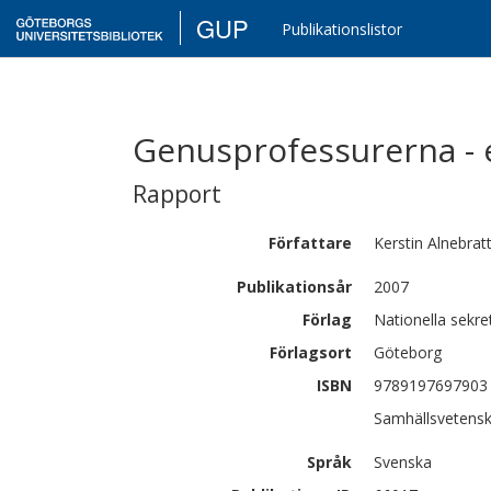
GUP
Publikationslistor
Genusprofessurerna - 
Rapport
Författare
Kerstin
Alnebrat
Publikationsår
2007
Förlag
Nationella sekre
Förlagsort
Göteborg
ISBN
9789197697903
Samhällsvetensk
Språk
Svenska