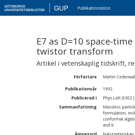
GUP
Publikationslistor
E7 as D=10 space-time 
twistor transform
Artikel i vetenskaplig tidskrift
,
re
Författare
Martin
Cederwal
Publikationsår
1992
Publicerad i
Phys.Lett.B302 
Sammanfattning
Massless particl
formulation, inc
conformal algeb
and 6.
Ämnesord
Naturvetenskap 