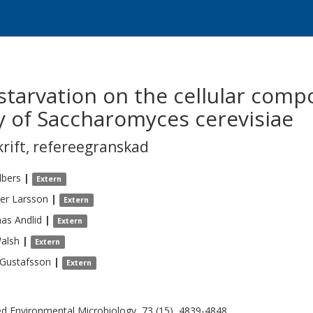
 starvation on the cellular comp
y of Saccharomyces cerevisiae
krift
,
refereegranskad
lbers
|
Extern
ter
Larsson
|
Extern
as
Andlid
|
Extern
alsh
|
Extern
Gustafsson
|
Extern
ed Environmental Microbiology, 73 (15), 4839-4848