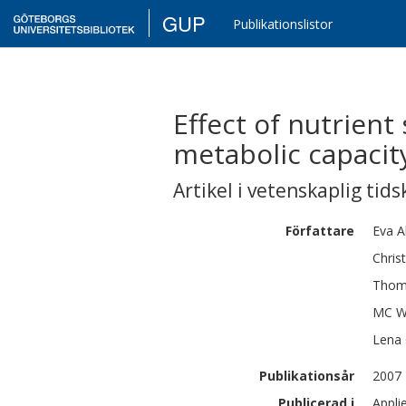
GUP
Publikationslistor
Effect of nutrient
metabolic capacit
Artikel i vetenskaplig tids
Författare
Eva
A
Chris
Thom
MC
W
Lena
Publikationsår
2007
Publicerad i
Appli