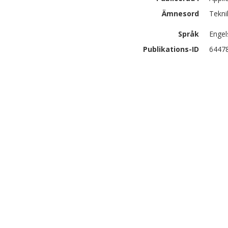
Ämnesord
Teknik
Språk
Engel
Publikations-ID
6447