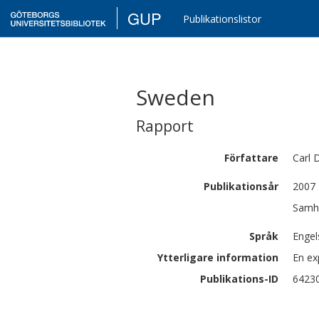
GUP
Publikationslistor
Sweden
Rapport
Författare
Carl
D
Publikationsår
2007
Samhä
Språk
Engel
Ytterligare information
En ex
Publikations-ID
6423