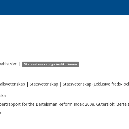
ahlström
|
Statsvetenskapliga institutionen
llsvetenskap | Statsvetenskap | Statsvetenskap (Exklusive freds- och
ska
pertrapport för the Bertelsman Reform Index 2008. Gütersloh: Bertel
0