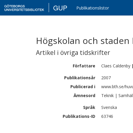
GUP
Publikationslistor
Högskolan och staden 
Artikel i övriga tidskrifter
Författare
Claes
Caldenby
Publikationsår
2007
Publicerad i
www.bth.se/huv
Ämnesord
Teknik | Samhäl
Språk
Svenska
Publikations-ID
63746