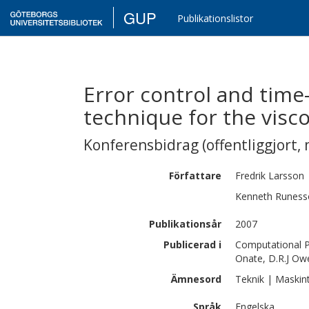
GUP
Publikationslistor
Error control and time
technique for the visco
Konferensbidrag (offentliggjort, 
Författare
Fredrik
Larsson
Kenneth
Runess
Publikationsår
2007
Publicerad i
Computational Pl
Onate, D.R.J Ow
Ämnesord
Teknik | Maskin
Språk
Engelska