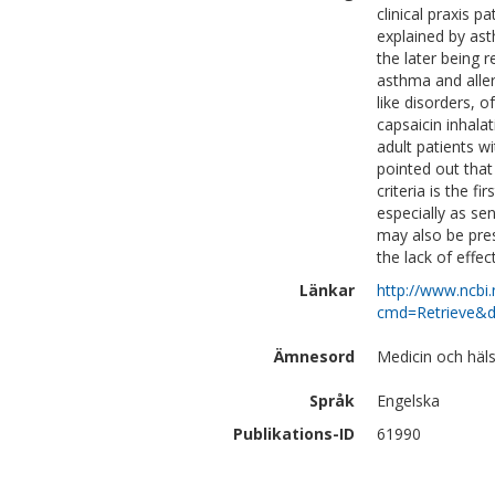
clinical praxis 
explained by as
the later being 
asthma and alle
like disorders, o
capsaicin inhala
adult patients w
pointed out that 
criteria is the f
especially as se
may also be pres
the lack of effe
Länkar
http://www.ncbi.
cmd=Retrieve&d
Ämnesord
Medicin och häls
Språk
Engelska
Publikations-ID
61990