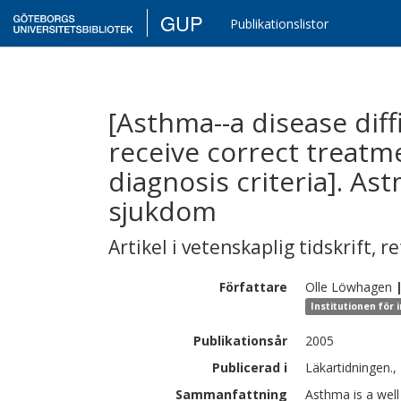
GUP
Publikationslistor
[Asthma--a disease diff
receive correct treatm
diagnosis criteria]. As
sjukdom
Artikel i vetenskaplig tidskrift
,
re
Författare
Olle
Löwhagen
Institutionen för 
Publikationsår
2005
Publicerad i
Läkartidningen.,
Sammanfattning
Asthma is a well