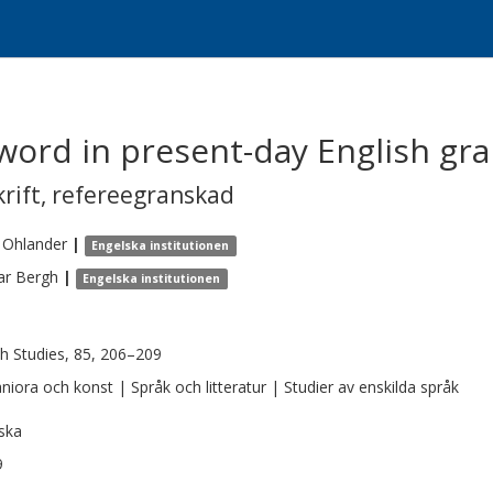
 word in present-day English g
krift
,
refereegranskad
Ohlander
|
Engelska institutionen
ar
Bergh
|
Engelska institutionen
sh Studies, 85, 206–209
iora och konst | Språk och litteratur | Studier av enskilda språk
ska
9