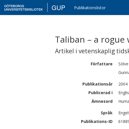
GUP
Publikationslistor
Taliban – a rogue
Artikel i vetenskaplig tids
Författare
Sölve
Gunn
Publikationsår
2004
Publicerad i
Engli
Ämnesord
Human
Språk
Engel
Publikations-ID
6188