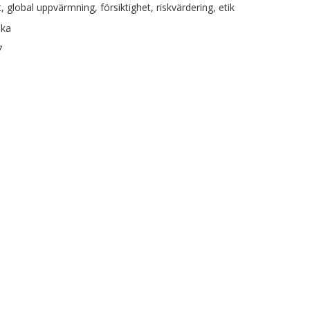
, global uppvärmning, försiktighet, riskvärdering, etik
ska
7