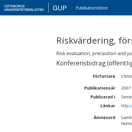
GUP
Publikationslistor
Riskvärdering, för
Risk evaluation, precaution and jus
Konferensbidrag (offentlig
Författare
Chris
Publikationsår
2007
Publicerad i
Semin
Länkar
http:
Ämnesord
Samhä
Human