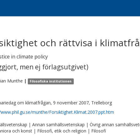
siktighet och rättvisa i klimatfr
tice in climate policy
gjort, men ej förlagsutgivet)
tian
Munthe
|
Filosofiska institutionen
ariedag om klimatfrågan, 9 november 2007, Trelleborg
//www.phil.gu.se/munthe/Forsiktighet.Klimat.2007.ppt.htm
llsvetenskap | Annan samhällsvetenskap | Övrig annan samhällsve
iora och konst | Filosofi, etik och religion | Filosofi