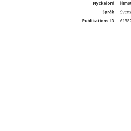
Nyckelord
klimat
Språk
Sven
Publikations-ID
6158