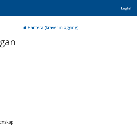
English
Hantera (kräver inlogging)
ågan
tenskap