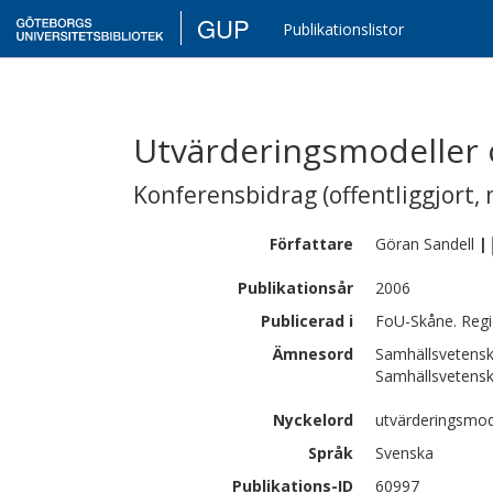
GUP
Publikationslistor
Utvärderingsmodeller 
Konferensbidrag (offentliggjort, 
Författare
Göran
Sandell
|
Publikationsår
2006
Publicerad i
FoU-Skåne. Regi
Ämnesord
Samhällsvetens
Samhällsvetenska
Nyckelord
utvärderingsmode
Språk
Svenska
Publikations-ID
60997