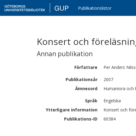
GUP
Publikationslistor
Konsert och föreläsnin
Annan publikation
Författare
Per Anders
Nils
Publikationsår
2007
Ämnesord
Humaniora och 
Språk
Engelska
Ytterligare information
Konsert och för
Publikations-ID
60384