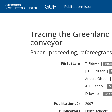
GUP
Publikationslistor
Tracing the Greenland 
conveyor
Paper i proceeding
,
refereegran
Författare
T
Eldevik
|
Exte
J. E. O
Nilsen
|
Anders
Olsson
|
A. B
Sandö
|
Ex
D
Iovino
|
Exte
Publikationsår
2007
Publicerad i
North Atlantic 