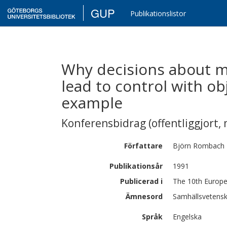
GUP
Publikationslistor
Why decisions about m
lead to control with ob
example
Konferensbidrag (offentliggjort, 
Författare
Björn
Rombach
Publikationsår
1991
Publicerad i
The 10th Europe
Ämnesord
Samhällsvetensk
Språk
Engelska