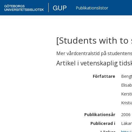
GUP
Publikationslistor
[Students with to
Mer vårdcentralstid på studentens
Artikel i vetenskaplig tids
Författare
Beng
Elisa
Kerst
Kristi
Publikationsår
2006
Publicerad i
Läkar