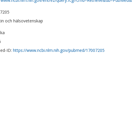
//www.ncbi.nlm.nih.gov/entrez/query.fcgi?cmd=Retrieve&db=PubMed&
-7205
in och hälsovetenskap
ska
6
ed-ID:
https://www.ncbi.nlm.nih.gov/pubmed/17007205