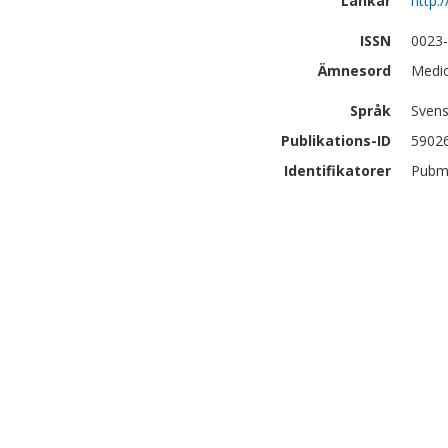
Länkar
http:
ISSN
0023
Ämnesord
Medic
Språk
Sven
Publikations-ID
5902
Identifikatorer
Pubm