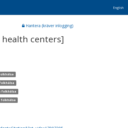
English
Hantera (kräver inlogging)
health centers]
folkhälsa
folkhälsa
h folkhälsa
 folkhälsa