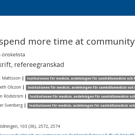
 spend more time at community 
 önskelista
krift
,
refereegranskad
t
Mattsson
|
Institutionen för medicin, avdelningen för samhällsmedicin och 
beth
Olszon
|
Institutionen för medicin, avdelningen för samhällsmedicin och 
in
Rödström
|
Institutionen för medicin, avdelningen för samhällsmedicin oc
an
Svenberg
|
Institutionen för medicin, avdelningen för samhällsmedicin och
tidningen, 103 (36), 2572, 2574