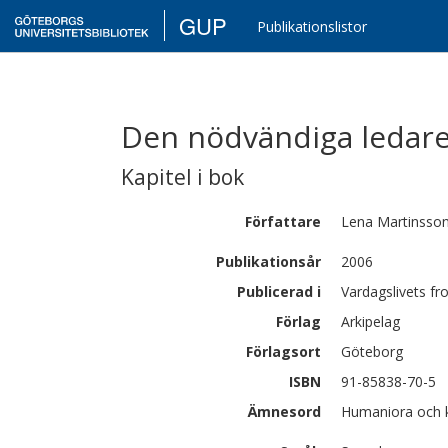
GUP
Publikationslistor
Den nödvändiga ledar
Kapitel i bok
Författare
Lena
Martinsso
Publikationsår
2006
Publicerad i
Vardagslivets fr
Förlag
Arkipelag
Förlagsort
Göteborg
ISBN
91-85838-70-5
Ämnesord
Humaniora och k