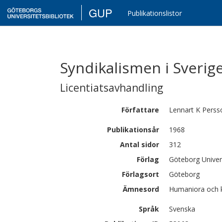
GUP
Publikationslistor
Syndikalismen i Sverig
Licentiatsavhandling
Författare
Lennart K
Perss
Publikationsår
1968
Antal sidor
312
Förlag
Göteborg Univer
Förlagsort
Göteborg
Ämnesord
Humaniora och k
Språk
Svenska