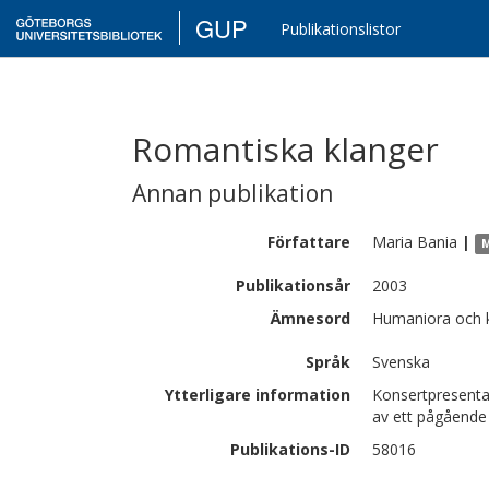
GUP
Publikationslistor
Romantiska klanger
Annan publikation
Författare
Maria
Bania
|
M
Publikationsår
2003
Ämnesord
Humaniora och 
Språk
Svenska
Ytterligare information
Konsertpresentat
av ett pågående
Publikations-ID
58016