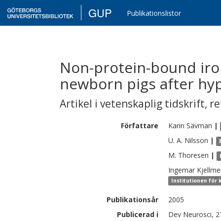
GUP
Publikationslistor
Non-protein-bound iron
newborn pigs after hy
Artikel i vetenskaplig tidskrift
,
re
Författare
Karin
Sävman
|
U. A.
Nilsson
|
M.
Thoresen
|
Ingemar
Kjellme
Institutionen för 
Publikationsår
2005
Publicerad i
Dev Neurosci, 27