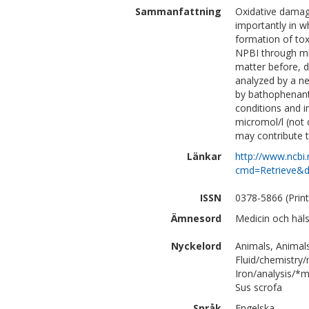
Sammanfattning
Oxidative damage
importantly in w
formation of tox
NPBI through mic
matter before, d
analyzed by a n
by bathophenanth
conditions and i
micromol/l (not 
may contribute to
Länkar
http://www.ncbi.
cmd=Retrieve&d
ISSN
0378-5866 (Print
Ämnesord
Medicin och häl
Nyckelord
Animals, Animal
Fluid/chemistry
Iron/analysis/*m
Sus scrofa
Språk
Engelska