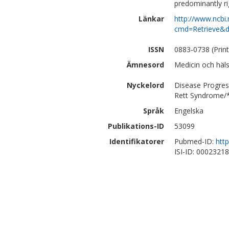
predominantly ri
Länkar
http://www.ncbi.
cmd=Retrieve&d
ISSN
0883-0738 (Print
Ämnesord
Medicin och häl
Nyckelord
Disease Progres
Rett Syndrome/*
Språk
Engelska
Publikations-ID
53099
Identifikatorer
Pubmed-ID:
htt
ISI-ID: 0002321