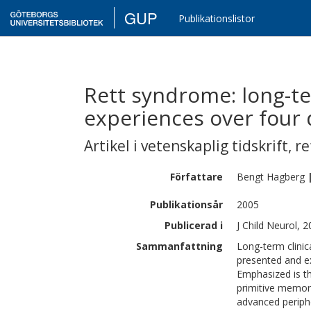
GUP
Publikationslistor
Rett syndrome: long-te
experiences over four
Artikel i vetenskaplig tidskrift
,
re
Författare
Bengt
Hagberg
Publikationsår
2005
Publicerad i
J Child Neurol, 2
Sammanfattning
Long-term clinic
presented and ex
Emphasized is th
primitive memor
advanced periphe