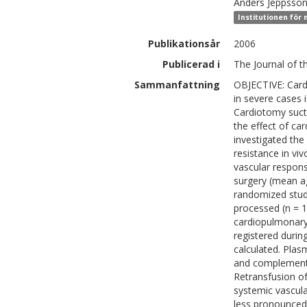
Anders
Jeppsso
Institutionen för
Publikationsår
2006
Publicerad i
The Journal of t
Sammanfattning
OBJECTIVE: Cardi
in severe cases 
Cardiotomy sucti
the effect of ca
investigated the
resistance in vi
vascular respon
surgery (mean ag
randomized study
processed (n = 1
cardiopulmonary
registered durin
calculated. Plas
and complement 
Retransfusion of
systemic vascular
less pronounced 