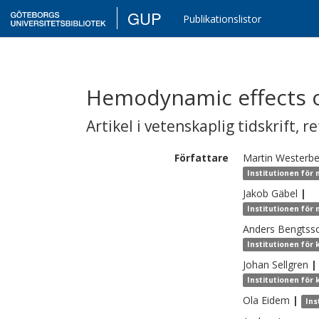
GUP
Publikationslistor
Hemodynamic effects o
Artikel i vetenskaplig tidskrift
,
re
Författare
Martin
Westerbe
Institutionen för
Jakob
Gäbel
|
Institutionen för
Anders
Bengtss
Institutionen för 
Johan
Sellgren
|
Institutionen för 
Ola
Eidem
|
Ins