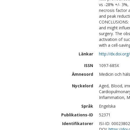
vs -28% +/- 3%, 
necrosis factor 
and peak reducti
CONCLUSIONS: Th
and might influe
surgery. The obs
activation of su
with a cell-savin
Länkar
http://dx.doi.org
ISSN
1097-685X
Ämnesord
Medicin och häl
Nyckelord
Aged, Blood, im
Cardiopulmonary
Inflammation, Ma
Språk
Engelska
Publikations-ID
52371
Identifikatorer
ISI-ID: 0002380
DOI:
https://doi