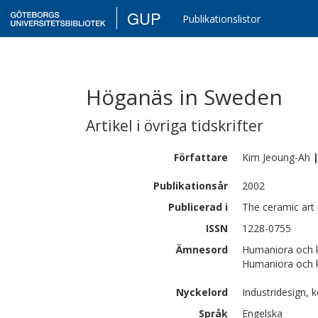
GUP
Publikationslistor
Höganäs in Sweden
Artikel i övriga tidskrifter
Författare
Kim
Jeoung-Ah
Publikationsår
2002
Publicerad i
The ceramic art
ISSN
1228-0755
Ämnesord
Humaniora och 
Humaniora och 
Nyckelord
Industridesign,
Språk
Engelska