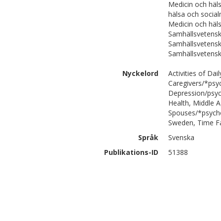
Medicin och häl
hälsa och social
Medicin och häl
Samhällsvetensk
Samhällsvetensk
Samhällsvetenska
Nyckelord
Activities of Dai
Caregivers/*psy
Depression/psyc
Health, Middle A
Spouses/*psycho
Sweden, Time F
Språk
Svenska
Publikations-ID
51388