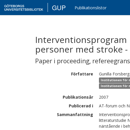
GUP
Publikationslistor
Interventionsprogram ri
personer med stroke - 
Paper i proceeding
,
refereegran
Författare
Gunilla
Forsberg
Institutionen för 
Institutionen för
Publikationsår
2007
Publicerad i
AT-forum och Nor
Sammanfattning
Interventionspro
litteraturstudie
närstående i beh