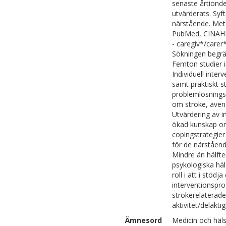
senaste årtionde
utvärderats. Syft
närstående. Meto
PubMed, CINAHL
- caregiv*/carer
Sökningen begrän
Femton studier i
Individuell inte
samt praktiskt st
problemlösningss
om stroke, även m
Utvärdering av in
ökad kunskap om 
copingstrategier
för de närstående
Mindre än hälft
psykologiska häl
roll i att i stö
interventionspro
strokerelaterade
aktivitet/delakt
Ämnesord
Medicin och häls