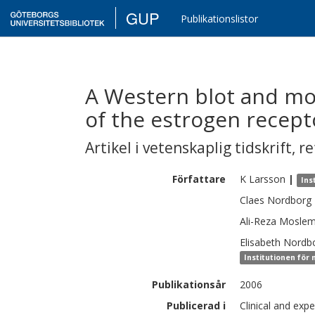
GUP
Publikationslistor
A Western blot and mol
of the estrogen receptor
Artikel i vetenskaplig tidskrift
,
re
Författare
K
Larsson
|
Ins
Claes
Nordborg
Ali-Reza
Moslem
Elisabeth
Nordb
Institutionen för
Publikationsår
2006
Publicerad i
Clinical and exp