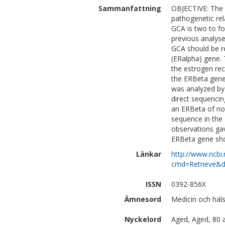
Sammanfattning
OBJECTIVE: The e
pathogenetic re
GCA is two to 
previous analyse
GCA should be re
(ERalpha) gene. 
the estrogen rec
the ERBeta gene
was analyzed by
direct sequencin
an ERBeta of nor
sequence in the
observations gav
ERBeta gene sho
Länkar
http://www.ncbi.
cmd=Retrieve&d
ISSN
0392-856X
Ämnesord
Medicin och häl
Nyckelord
Aged, Aged, 80 