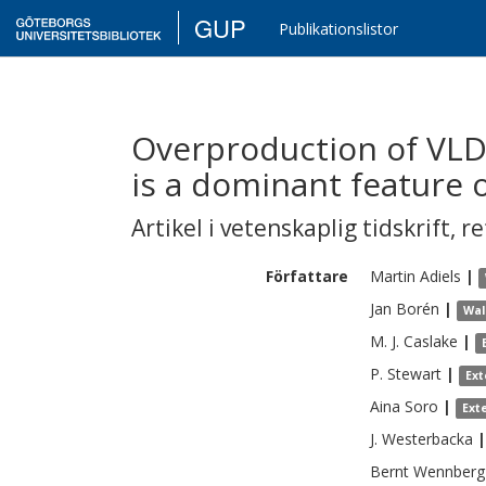
GUP
Publikationslistor
Overproduction of VLD
is a dominant feature o
Artikel i vetenskaplig tidskrift
,
re
Författare
Martin
Adiels
|
Jan
Borén
|
Wal
M. J.
Caslake
|
P.
Stewart
|
Ext
Aina
Soro
|
Ext
J.
Westerbacka
|
Bernt
Wennberg