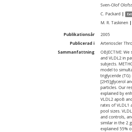
Sven-Olof
Olofs
C.
Packard
|
Ex
M. R.
Taskinen
|
Publikationsår
2005
Publicerad i
Arterioscler Thr
Sammanfattning
OBJECTIVE: We s
and VLDL2 in pat
subjects. METH
model to simulta
triglyceride (TG
[2H5]glycerol an
particles. Our r
explained by en
VLDL2 apoB and 
rates of VLDL1 
pool sizes. VLDL
and controls, an
similar in the 2 
explained 55% o