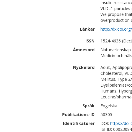
Insulin resistan
VLDL1 particles 
We propose that 
overproduction 
Länkar
http://dx.doi.o
ISSN
1524-4636 (Elect
Ämnesord
Naturvetenskap
Medicin och häl
Nyckelord
Adult, Apolipopr
Cholesterol, VL
Mellitus, Type 
Dyslipidemias/c
Humans, Hypergl
Leucine/pharmaco
Språk
Engelska
Publikations-ID
50305
Identifikatorer
DOI:
https://do
ISI-ID: 0002308