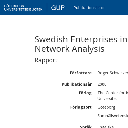
GUP
Publikationslistor
Swedish Enterprises in 
Network Analysis
Rapport
Författare
Roger
Schweize
Publikationsår
2000
Förlag
The Center for 
Universitet
Förlagsort
Göteborg
Samhällsvetensk
Språk
Engelska