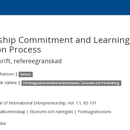
nship Commitment and Learning 
on Process
krift
,
refereegranskad
ohanson
|
Extern
ik
Vahlne
|
Företagsekonomiska institutionen, Lärande och förändring
al of International Entrepreneurship, Vol. 1:1, 83-101
llsvetenskap | Ekonomi och näringsliv | Företagsekonomi
ska