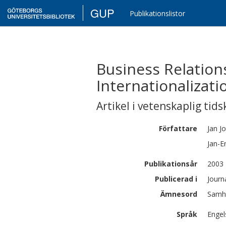
GUP
Publikationslistor
Business Relatio
Internationalizati
Artikel i vetenskaplig tids
Författare
Jan
J
Jan-Er
Publikationsår
2003
Publicerad i
Journ
Ämnesord
Samhä
Språk
Engel