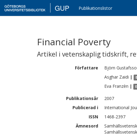
GUP
Publikationslistor
Financial Poverty
Artikel i vetenskaplig tidskrift
,
re
Författare
Björn
Gustafsso
Asghar
Zaidi
|
Eva
Franzèn
|
Publikationsår
2007
Publicerad i
International Jo
ISSN
1468-2397
Ämnesord
Samhällsvetens
Samhällsvetensk