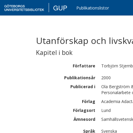
GUP
Publikationslistor
Utanförskap och livskva
Kapitel i bok
Författare
Torbjörn
Stjern
Publikationsår
2000
Publicerad i
Ola Bergström &
Personalarbete
Förlag
Academia Adact
Förlagsort
Lund
Ämnesord
Samhällsvetensk
Språk
Svenska