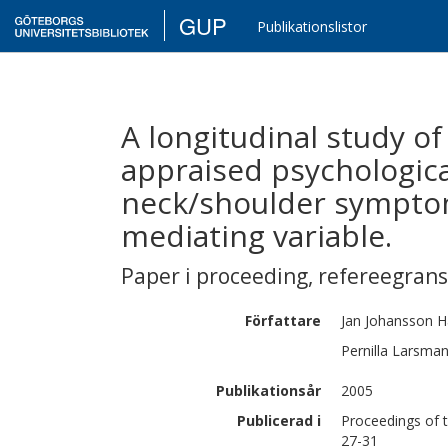
GUP
Publikationslistor
A longitudinal study o
appraised psychologic
neck/shoulder symptom
mediating variable.
Paper i proceeding
,
refereegran
Författare
Jan
Johansson H
Pernilla
Larsma
Publikationsår
2005
Publicerad i
Proceedings of 
27-31