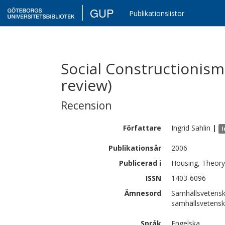
GUP
Publikationslistor
Social Constructionism
review)
Recension
Författare
Ingrid
Sahlin
|
I
Publikationsår
2006
Publicerad i
Housing, Theory 
ISSN
1403-6096
Ämnesord
Samhällsvetensk
samhällsvetens
Språk
Engelska