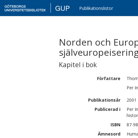
GUP
Publikationslistor
Norden och Europa
själveuropeiserin
Kapitel i bok
Författare
Thom
Per
I
Publikationsår
2001
Publicerad i
Per I
histo
ISBN
87-98
Ämnesord
Human