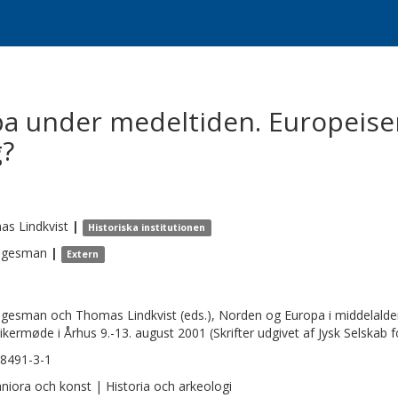
 under medeltiden. Europeiser
g?
as
Lindkvist
|
Historiska institutionen
ngesman
|
Extern
ngesman och Thomas Lindkvist (eds.), Norden og Europa i middelaldere
rikermøde i Århus 9.-13. august 2001 (Skrifter udgivet af Jysk Selskab f
8491-3-1
iora och konst | Historia och arkeologi