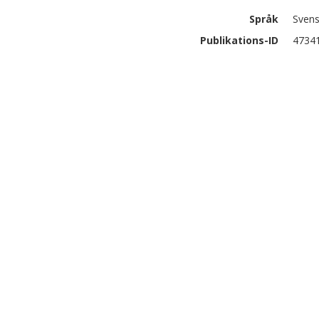
Språk
Sven
Publikations-ID
4734