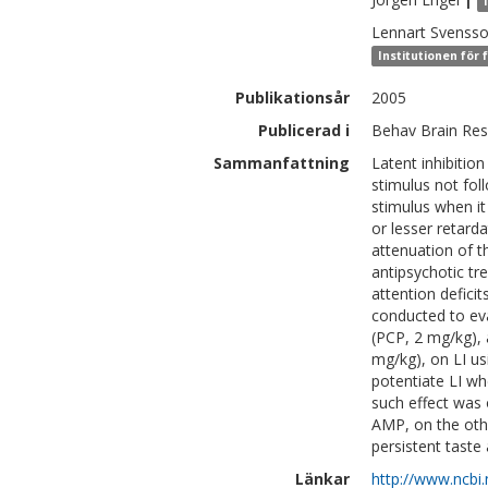
Lennart
Svenss
Institutionen för 
Publikationsår
2005
Publicerad i
Behav Brain Res,
Sammanfattning
Latent inhibitio
stimulus not fol
stimulus when it
or lesser retarda
attenuation of t
antipsychotic tr
attention defici
conducted to eva
(PCP, 2 mg/kg),
mg/kg), on LI us
potentiate LI wh
such effect was 
AMP, on the othe
persistent taste
Länkar
http://www.ncbi.