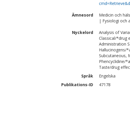
cmd=Retrieve&d
Ämnesord
Medicin och häl
| Fysiologi och
Nyckelord
Analysis of Vari
Classical/*drug
Administration 
Hallucinogens/*a
Subcutaneous, M
Phencyclidine/*
Taste/drug effec
Språk
Engelska
Publikations-ID
47178