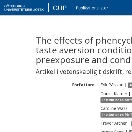
GUP
Publikationslistor
The effects of phencycl
taste aversion condition
preexposure and condi
Artikel i vetenskaplig tidskrift
,
re
Författare
Erik
Pålsson
|
I
Daniel
Klamer
|
Institutionen för 
Caroline
Wass
|
Institutionen för 
Trevor
Archer
|
Jörgen
Engel
|