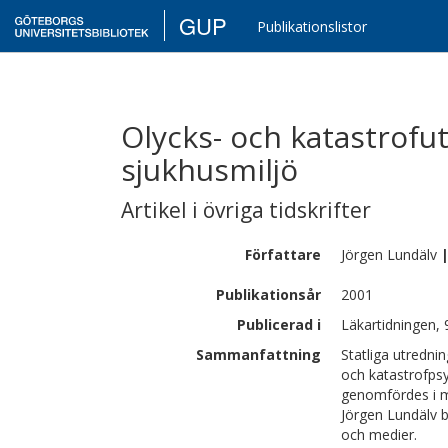
GUP
Publikationslistor
Olycks- och katastrofut
sjukhusmiljö
Artikel i övriga tidskrifter
Författare
Jörgen
Lundälv
Publikationsår
2001
Publicerad i
Läkartidningen, 
Sammanfattning
Statliga utrednin
och katastrofpsyk
genomfördes i m
Jörgen Lundälv 
och medier.