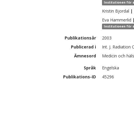
Institutionen för 
Kristin
Bjordal
|
Eva
Hammerlid
Institutionen för 
Publikationsår
2003
Publicerad i
Int. J. Radiation
Ämnesord
Medicin och häls
Språk
Engelska
Publikations-ID
45296