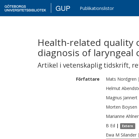
GUP
Publikationslistor
Health-related quality of
diagnosis of laryngeal
Artikel i vetenskaplig tidskrift
,
re
Författare
Mats
Nordgren
Helmut
Abendst
Magnus
Jannert
Morten
Boysen
Marianne
Ahlner
B
Ed
|
Extern
Ewa M
Silander