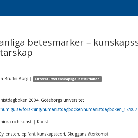
vanliga betesmarker – kunskaps
ttarskap
la
Brudin Borg
|
Litteraturvetenskapliga institutionen
istdagboken 2004, Göteborgs universitet
//hum.gu.se/forskning/humanistdagbocker/humanistdagboken_17/s07
iora och konst | Konst
Gyllensten, epifani, kunskapsteori, Skuggans återkomst