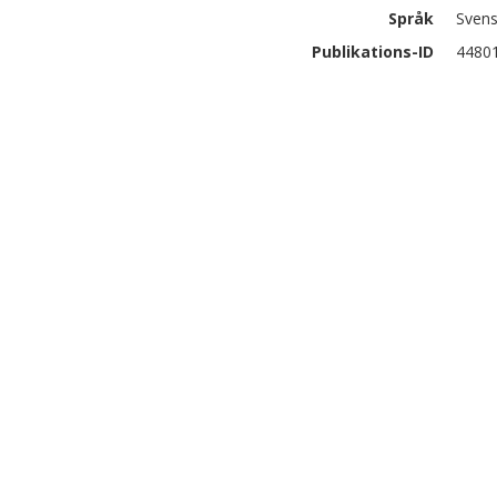
Språk
Sven
Publikations-ID
4480