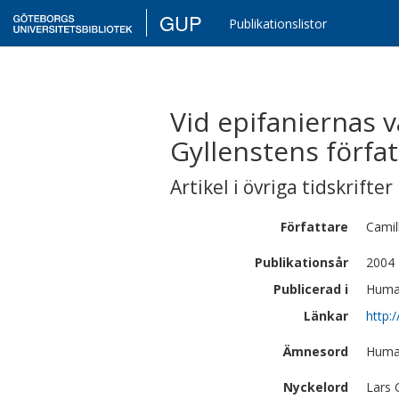
GUP
Publikationslistor
Vid epifaniernas 
Gyllenstens förfa
Artikel i övriga tidskrifter
Författare
Camil
Publikationsår
2004
Publicerad i
Human
Länkar
http:
Ämnesord
Human
Nyckelord
Lars 