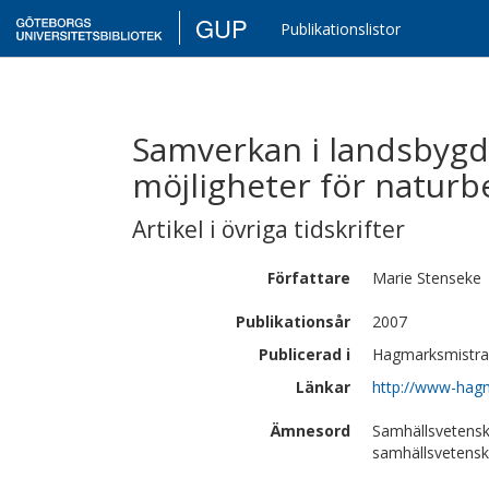
GUP
Publikationslistor
Samverkan i landsbyg
möjligheter för natur
Artikel i övriga tidskrifter
Författare
Marie
Stenseke
Publikationsår
2007
Publicerad i
Hagmarksmistra 
Länkar
http://www-hagm
Ämnesord
Samhällsvetensk
samhällsvetens