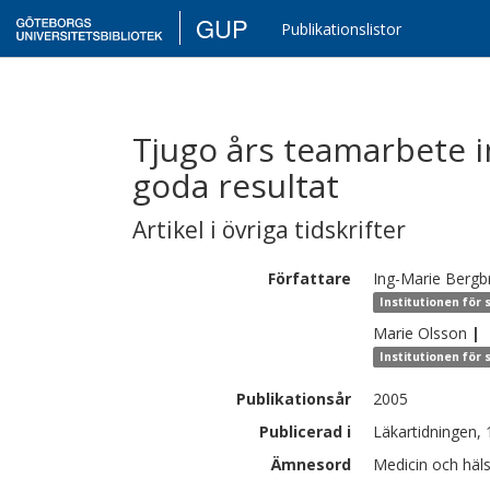
GUP
Publikationslistor
Tjugo års teamarbete i
goda resultat
Artikel i övriga tidskrifter
Författare
Ing-Marie
Bergb
Institutionen för 
Marie
Olsson
|
Institutionen för 
Publikationsår
2005
Publicerad i
Läkartidningen, 
Ämnesord
Medicin och häl