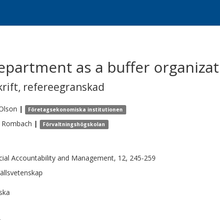
epartment as a buffer organizat
krift
,
refereegranskad
Olson
|
Företagsekonomiska institutionen
Rombach
|
Förvaltningshögskolan
cial Accountability and Management, 12, 245-259
llsvetenskap
ska