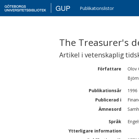
GUP
Publikationslistor
The Treasurer's d
Artikel i vetenskaplig tids
Författare
Olov
Björn
Publikationsår
1996
Publicerad i
Finan
Ämnesord
Samhä
Språk
Engel
Ytterligare information