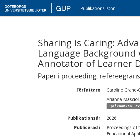
GUP
Publikationslistor
Sharing is Caring: Adva
Language Background w
Annotator of Learner 
Paper i proceeding
,
refereegran
Författare
Caroline
Grand-
Arianna
Mascioli
Språkbanken Text,
Publikationsår
2026
Publicerad i
Proceedings of 
Educational App