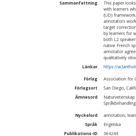
Sammanfattning
This paper look
with learners wh
(UD) framework.
annotators work
target correcti
by learners for 
both L2 speakers
native French s
annotator agree
qualitatively ob
Länkar
https://aclantho
Förlag
Association for 
Förlagsort
San Diego, Calif
Ämnesord
Naturvetenskap 
Språkbehandling 
Nyckelord
annotation, lear
Språk
Engelska
Publikations-ID
364244