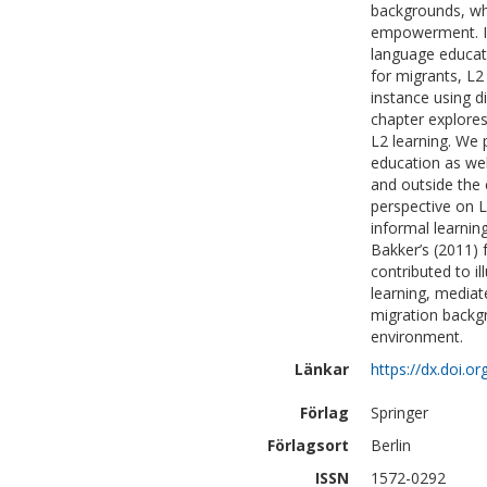
backgrounds, whi
empowerment. In 
language educat
for migrants, L2
instance using d
chapter explore
L2 learning. We 
education as wel
and outside the 
perspective on L
informal learnin
Bakker’s (2011)
contributed to i
learning, mediat
migration backgr
environment.
Länkar
https://dx.doi.
Förlag
Springer
Förlagsort
Berlin
ISSN
1572-0292