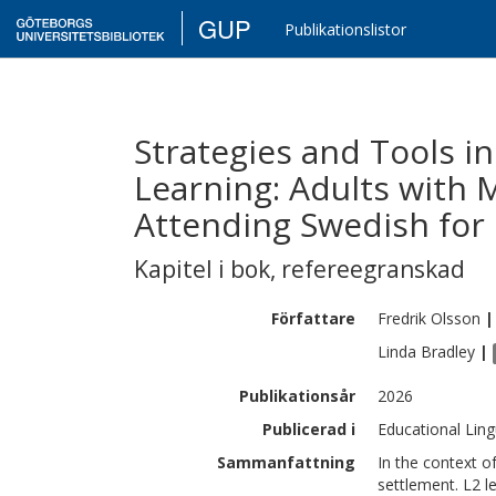
GUP
Publikationslistor
Strategies and Tools i
Learning: Adults with
Attending Swedish for 
Kapitel i bok
,
refereegranskad
Författare
Fredrik
Olsson
|
Linda
Bradley
|
Publikationsår
2026
Publicerad i
Educational Ling
Sammanfattning
In the context of
settlement. L2 l