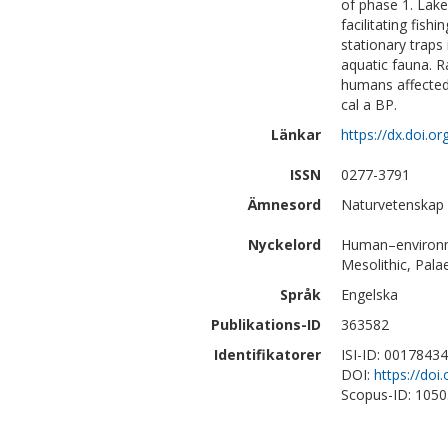
of phase 1. Lake
facilitating fish
stationary traps
aquatic fauna. R
humans affected
cal a BP.
Länkar
https://dx.doi.o
ISSN
0277-3791
Ämnesord
Naturvetenskap |
Nyckelord
Human–environme
Mesolithic, Pal
Språk
Engelska
Publikations-ID
363582
Identifikatorer
ISI-ID: 0017843
DOI:
https://doi
Scopus-ID: 105