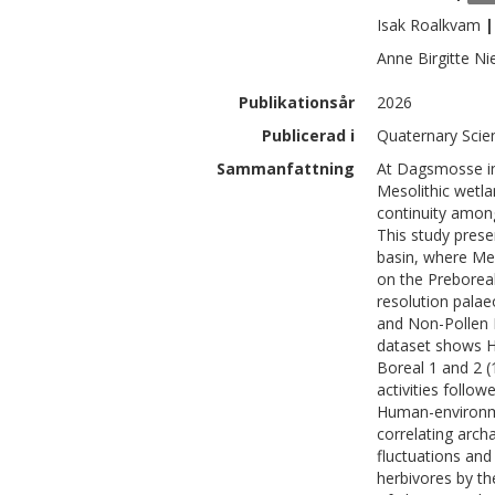
Isak
Roalkvam
|
Anne Birgitte
Ni
Publikationsår
2026
Publicerad i
Quaternary Scie
Sammanfattning
At Dagsmosse in
Mesolithic wetl
continuity amon
This study pres
basin, where Mes
on the Preborea
resolution palae
and Non-Pollen 
dataset shows H
Boreal 1 and 2 
activities follow
Human-environme
correlating arch
fluctuations and
herbivores by th