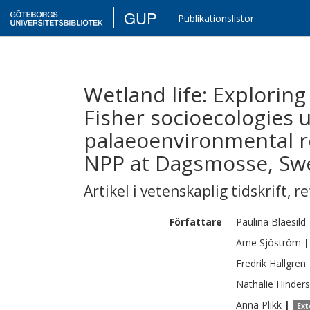
GUP
Publikationslistor
Wetland life: Explorin
Fisher socioecologies 
palaeoenvironmental r
NPP at Dagsmosse, S
Artikel i vetenskaplig tidskrift
,
re
Författare
Paulina
Blaesild
Arne
Sjöström
|
Fredrik
Hallgren
Nathalie
Hinders
Anna
Plikk
|
Ext