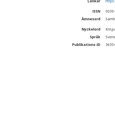
Länkar
https
ISSN
0039
Ämnesord
Samhä
Nyckelord
Krisju
Språk
Sven
Publikations-ID
3635