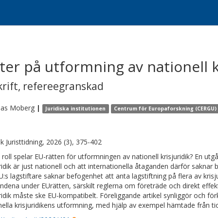
ter på utformning av nationell k
krift
,
refereegranskad
eas
Moberg
|
Juridiska institutionen
Centrum för Europaforskning (CERGU)
k Juristtidning, 2026 (3), 375-402
n roll spelar EU-rätten för utformningen av nationell krisjuridik? En ut
uridik är just nationell och att internationella åtaganden därför saknar 
:s lagstiftare saknar befogenhet att anta lagstiftning på flera av kri
ndena under EUrätten, särskilt reglerna om företräde och direkt effekt
uridik måste ske EU-kompatibelt. Föreliggande artikel synliggör och fö
nella krisjuridikens utformning, med hjälp av exempel hämtade från t