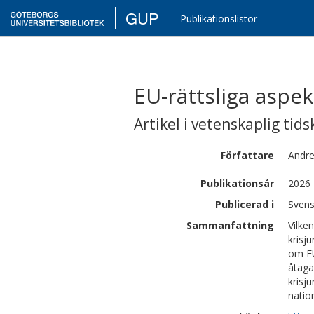
GUP
Publikationslistor
EU-rättsliga aspek
Artikel i vetenskaplig tids
Författare
Andr
Publikationsår
2026
Publicerad i
Svens
Sammanfattning
Vilke
krisj
om EU
åtaga
krisj
natio