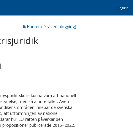
English
Hantera (kräver inlogging)
risjuridik
gångspunkt skulle kunna vara att nationell
betydelse, men så är inte fallet. Även
sjuridikens områden innebär de svenska
, att utformningen av nationell
rklarar hur EU-rätten påverkar den
io propositioner publicerade 2015–2022.