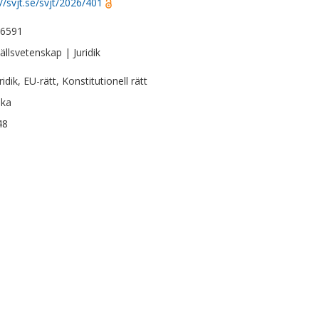
://svjt.se/svjt/2026/401
-6591
llsvetenskap | Juridik
ridik, EU-rätt, Konstitutionell rätt
ska
48