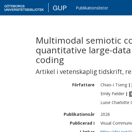
GUP
Publikationslistor
Multimodal semiotic c
quantitative large-data
coding
Artikel i vetenskaplig tidskrift
,
re
Författare
Chiao-I
Tseng
|
Emily
Fielder
|
Luise Charlotte C
Publikationsår
2026
Publicerad i
Visual Communi
Länkar
https://doi.org