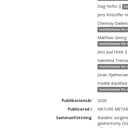
Dag
Hofso
|
Ex
Jens Kristoffer
H
Chinmay
Dwibed
Institutionen för 
Matthias Georg
Institutionen för 
Jens Juul
Holst
|
Valentina
Tremar
Institutionen för 
Joran
Hjelmesae
Fredrik
Bäckhed
Institutionen för 
Publikationsår
2026
Publicerad i
NATURE META
Sammanfattning
Bariatric surger
gastrectomy (SG)