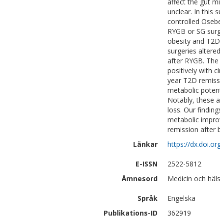
affect the gut m
unclear. In this
controlled Osebe
RYGB or SG surge
obesity and T2D
surgeries altere
after RYGB. The
positively with c
year T2D remissi
metabolic poten
Notably, these a
loss. Our finding
metabolic impro
remission after b
Länkar
https://dx.doi.
E-ISSN
2522-5812
Ämnesord
Medicin och häls
Språk
Engelska
Publikations-ID
362919