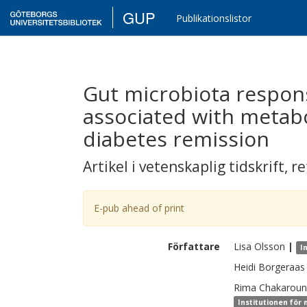
GUP
Publikationslistor
Gut microbiota respons
associated with metab
diabetes remission
Artikel i vetenskaplig tidskrift
,
re
E-pub ahead of print
Författare
Lisa
Olsson
|
I
Heidi
Borgeraas
Rima
Chakaroun
Institutionen för 