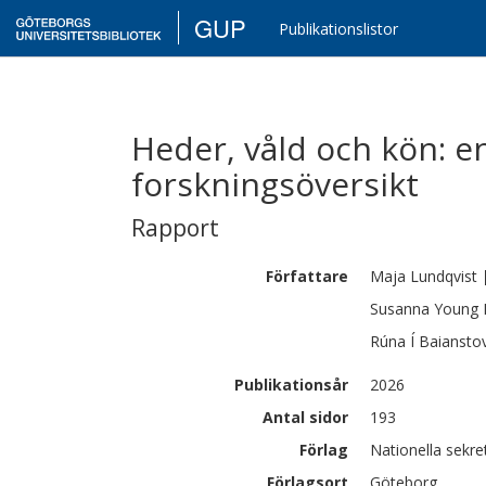
GUP
Publikationslistor
Heder, våld och kön: en
forskningsöversikt
Rapport
Författare
Maja
Lundqvist
Susanna
Young 
Rúna Í
Baiansto
Publikationsår
2026
Antal sidor
193
Förlag
Nationella sekre
Förlagsort
Göteborg