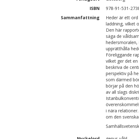
ISBN
978-91-531-273
Sammanfattning
Heder är ett ord
laddning, vilket
Den här rapporte
säga de våldsa
hedersmoralen, i
upprätthålla hed
Föreliggande rap
vilket ger det en
beskriva de cen
perspektiv på he
som därmed bör 
börjar på den h
av all slags disk
Istanbulkonvent
överenskommelse
i nära relatione
om den svenska 
Samhällsvetensk
Nyckelord
genus våld