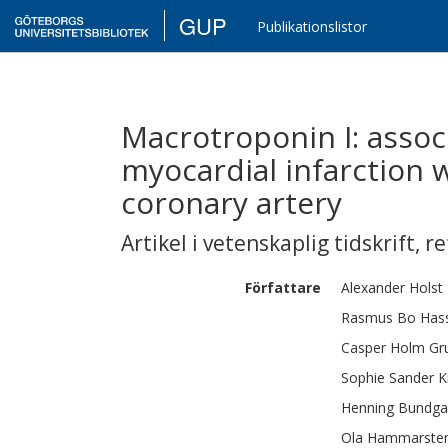
GUP
Publikationslistor
Macrotroponin I: assoc
myocardial infarction 
coronary artery
Artikel i vetenskaplig tidskrift
,
re
Författare
Alexander Holst
Rasmus Bo
Hass
Casper Holm Gr
Sophie Sander
K
Henning
Bundga
Ola
Hammarste