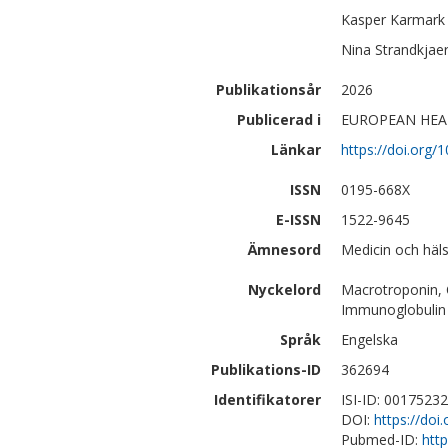
Kasper Karmark
Nina
Strandkjae
Publikationsår
2026
Publicerad i
EUROPEAN HEART
Länkar
https://doi.org/
ISSN
0195-668X
E-ISSN
1522-9645
Ämnesord
Medicin och häls
Nyckelord
Macrotroponin, 
Immunoglobulin 
Språk
Engelska
Publikations-ID
362694
Identifikatorer
ISI-ID: 0017523
DOI:
https://doi
Pubmed-ID:
htt