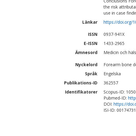
Conclusions Fore
the risk attribut
use in case find
Länkar
https://doi.org
ISSN
0937-941X
E-ISSN
1433-2965
Ämnesord
Medicin och häls
Nyckelord
Forearm bone den
Språk
Engelska
Publikations-ID
362557
Identifikatorer
Scopus-ID: 105
Pubmed-ID:
htt
DOI:
https://do
ISI-ID: 0017473