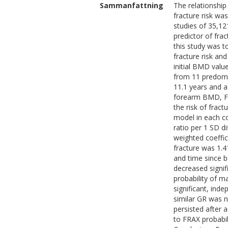
Sammanfattning
The relationshi
fracture risk wa
studies of 35,1
predictor of fra
this study was 
fracture risk an
initial BMD val
from 11 predomi
11.1 years and a
forearm BMD, FR
the risk of frac
model in each co
ratio per 1 SD d
weighted coeffi
fracture was 1.4
and time since b
decreased signif
probability of 
significant, inde
similar GR was n
persisted after 
to FRAX probabi