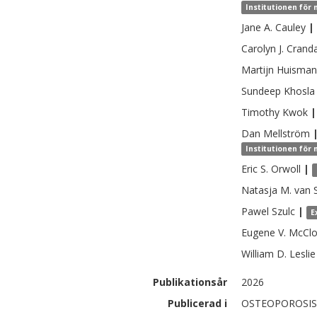
Institutionen för 
Jane A.
Cauley
|
Carolyn J.
Cranda
Martijn
Huisman
Sundeep
Khosla
Timothy
Kwok
|
Dan
Mellström
Institutionen för 
Eric S.
Orwoll
|
Natasja M.
van 
Pawel
Szulc
|
E
Eugene V.
McClo
William D.
Leslie
Publikationsår
2026
Publicerad i
OSTEOPOROSIS