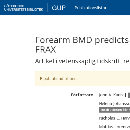
GUP
Publikationslistor
Forearm BMD predicts 
FRAX
Artikel i vetenskaplig tidskrift
,
re
E-pub ahead of print
Författare
John A.
Kanis
|
Helena
Johanss
Institutionen för 
Nicholas C.
Harv
Mattias
Lorentz