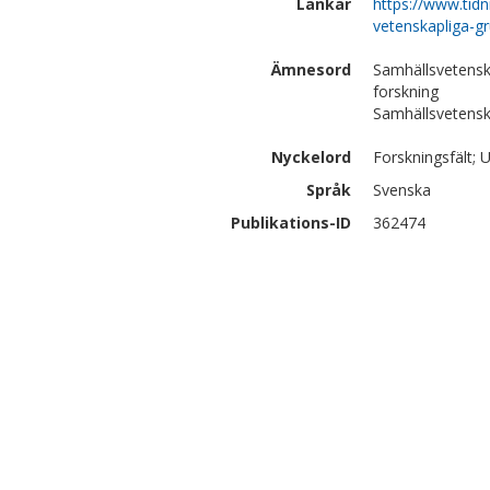
Länkar
https://www.tid
vetenskapliga-gr
Ämnesord
Samhällsvetensk
forskning
Samhällsvetensk
Nyckelord
Forskningsfält; 
Språk
Svenska
Publikations-ID
362474