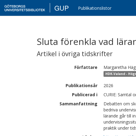
GUP
Publikationslistor
Sluta förenkla vad lära
Artikel i övriga tidskrifter
Författare
Margaretha
Häg
HDK-Valand - Högs
Publikationsår
2026
Publicerad i
CURIE: Samtal om
Sammanfattning
Debatten om skol
bedriva undervis
lärande går till
undervisningssitu
praktik under ti