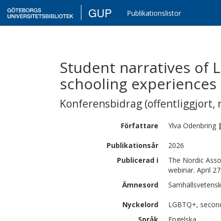
GUP
Publikationslistor
Student narratives of
schooling experiences
Konferensbidrag (offentliggjort, 
Författare
Ylva
Odenbring
Publikationsår
2026
Publicerad i
The Nordic Assoc
webinar. April 2
Ämnesord
Samhällsvetensk
Nyckelord
LGBTQ+, secondar
Språk
Engelska